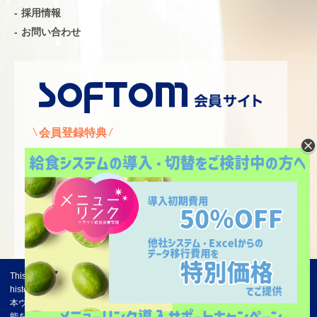
採用情報
お問い合わせ
会員登録特典
・自動お見積り
・資料ダウンロード
・動画マニュアル
会員登録はこちら
This website uses functions to obtain information on customer behavior
history, attribute information, etc. Please refer to our
Privacy Policy
for details.
プライバシーポリシー
本ウェブサイトではお客様の行動履歴情報、属性情報などの取得のための機
情報セキュリティー基本方針
PAGE TOP
能を利用しております。