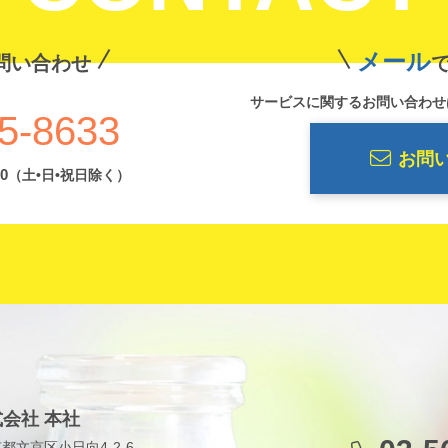
メール
問い合わせ
サービスに関するお問い合わせ
5-8633
お問
0
（土•日•祝日除く）
会社 本社
東京都文京区小日向4-2-6