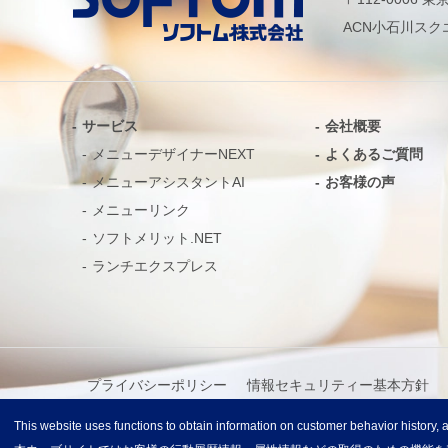
ACN小石川スク
サービス
会社概要
メニューデザイナーNEXT
よくあるご質問
メニューアシスタントAI
お客様の声
メニューリンク
ソフトメリット.NET
ランチエクスプレス
プライバシーポリシー
情報セキュリティー基本方針
This website uses functions to obtain information on customer behavior history, at